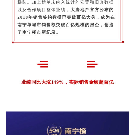
梯队。加上榜单未纳入统计的安置和旧改数据
以及合作项目整体业绩，
大唐地产官方公布的
2018年销售签约数据已突破百亿大关，成为在
南宁单城市销售额突破百亿规模的房企，创造
了南宁楼市新纪录。
榜单成绩
业绩同比大涨149%，实际销售金额超百亿