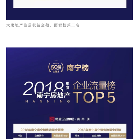
大唐地产位居权益金额、面积榜第二名