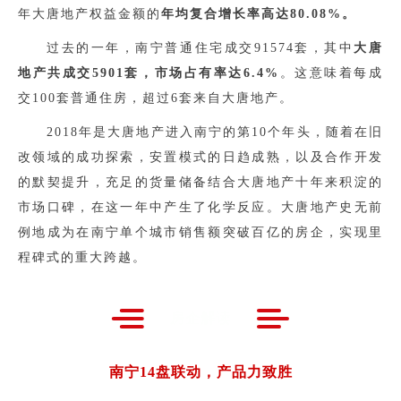
年大唐地产权益金额的
年均复合增长率高达80.08%。
过去的一年，南宁普通住宅成交91574套，其中
大唐
地产共成交5901套，市场占有率达6.4%
。这意味着每成
交100套普通住房，超过6套来自大唐地产。
2018年是大唐地产进入南宁的第10个年头，随着在旧
改领域的成功探索，安置模式的日趋成熟，以及合作开发
的默契提升，充足的货量储备结合大唐地产十年来积淀的
市场口碑，在这一年中产生了化学反应。大唐地产史无前
例地成为在南宁单个城市销售额突破百亿的房企，实现里
程碑式的重大跨越。
房企解读
南宁14盘联动，产品力致胜